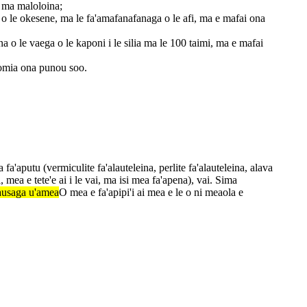
u ma maloloina;
a o le okesene, ma le fa'amafanafanaga o le afi, ma e mafai ona
na o le vaega o le kaponi i le silia ma le 100 taimi, ma e mafai
aʻomia ona punou soo.
a'aputu (vermiculite fa'alauteleina, perlite fa'alauteleina, alava
, mea e tete'e ai i le vai, ma isi mea fa'apena), vai. Sima
 fausaga u'amea
O mea e fa'apipi'i ai mea e le o ni meaola e