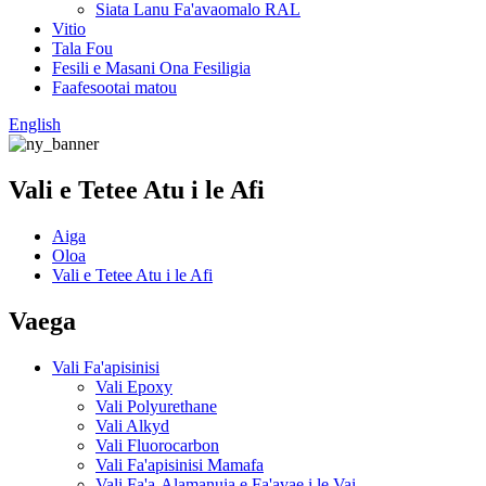
Siata Lanu Fa'avaomalo RAL
Vitio
Tala Fou
Fesili e Masani Ona Fesiligia
Faafesootai matou
English
Vali e Tetee Atu i le Afi
Aiga
Oloa
Vali e Tetee Atu i le Afi
Vaega
Vali Fa'apisinisi
Vali Epoxy
Vali Polyurethane
Vali Alkyd
Vali Fluorocarbon
Vali Fa'apisinisi Mamafa
Vali Fa'a-Alamanuia e Fa'avae i le Vai