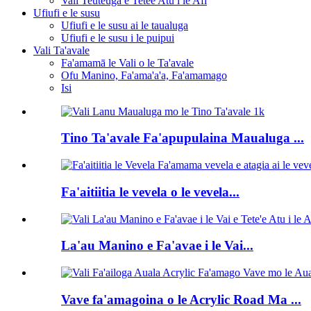
Vali Teuteuga e Tetee Atu i le Afi
Ufiufi e le susu
Ufiufi e le susu ai le taualuga
Ufiufi e le susu i le puipui
Vali Ta'avale
Fa'amamā le Vali o le Ta'avale
Ofu Manino, Fa'ama'a'a, Fa'amamago
Isi
Tino Ta'avale Fa'apupulaina Maualuga ...
Fa'aitiitia le vevela o le vevela...
La'au Manino e Fa'avae i le Vai...
Vave fa'amagoina o le Acrylic Road Ma ...