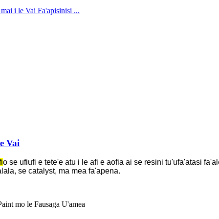
le Vai
fi
o se ufiufi e tete'e atu i le afi e aofia ai se resini tu'ufa'atasi 
malala, se catalyst, ma mea fa'apena.