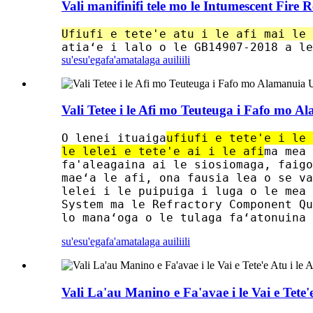
Vali manifinifi tele mo le Intumescent Fire
Ufiufi e tete'e atu i le afi mai le 
atiaʻe i lalo o le GB14907-2018 a le
su'esu'ega
fa'amatalaga auiliili
Vali Tetee i le Afi mo Teuteuga i Fafo mo 
O lenei ituaiga
ufiufi e tete'e i le 
le lelei e tete'e ai i le afi
ma mea 
fa'aleagaina ai le siosiomaga, faigo
maeʻa le afi, ona fausia lea o se va
lelei i le puipuiga i luga o le mea 
System ma le Refractory Component Qu
lo manaʻoga o le tulaga faʻatonuina 
su'esu'ega
fa'amatalaga auiliili
Vali La'au Manino e Fa'avae i le Vai e Tete'e