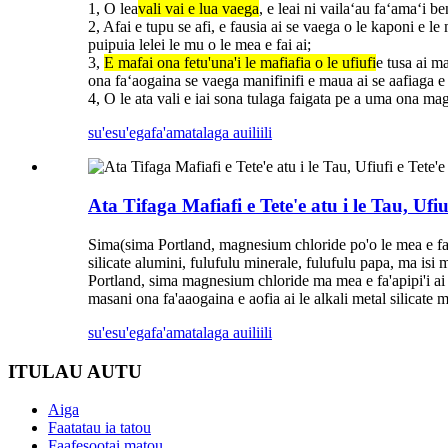
1, O lea
vali vai e lua vaega
, e leai ni vailaʻau faʻamaʻi 
2, Afai e tupu se afi, e fausia ai se vaega o le kaponi e 
puipuia lelei le mu o le mea e fai ai;
3,
E mafai ona fetu'una'i le mafiafia o le ufiufi
e tusa ai m
ona faʻaogaina se vaega manifinifi e maua ai se aafiaga e ta
4, O le ata vali e iai sona tulaga faigata pe a uma ona 
su'esu'ega
fa'amatalaga auiliili
Ata Tifaga Mafiafi e Tete'e atu i le Tau, Ufiuf
Sima
(sima Portland, magnesium chloride po'o le mea e fa'ap
silicate alumini, fulufulu minerale, fulufulu papa, ma isi m
Portland, sima magnesium chloride ma mea e fa'apipi'i ai 
masani ona fa'aaogaina e aofia ai le alkali metal silicate 
su'esu'ega
fa'amatalaga auiliili
ITULAU AUTU
Aiga
Faatatau ia tatou
Faafesootai matou