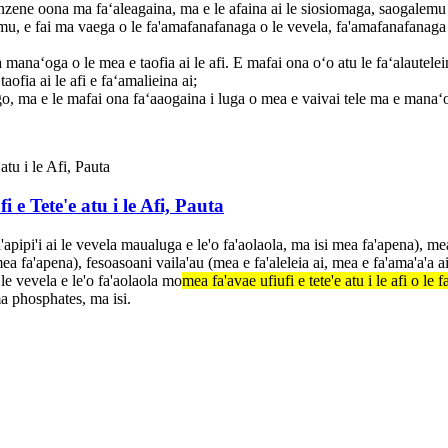
benzene oona ma faʻaleagaina, ma e le afaina ai le siosiomaga, saogalem
le mu, e fai ma vaega o le fa'amafanafanaga o le vevela, fa'amafanafanag
a manaʻoga o le mea e taofia ai le afi. E mafai ona oʻo atu le faʻalautelei
ofia ai le afi e faʻamalieina ai;
mago, ma e le mafai ona faʻaaogaina i luga o mea e vaivai tele ma e man
i e Tete'e atu i le Afi, Pauta
ipi'i ai le vevela maualuga e le'o fa'aolaola, ma isi mea fa'apena), mea f
ea fa'apena), fesoasoani vaila'au (mea e fa'aleleia ai, mea e fa'ama'a'a ai
le vevela e le'o fa'aolaola mo
mea fa'avae ufiufi e tete'e atu i le afi o le
ma phosphates, ma isi.