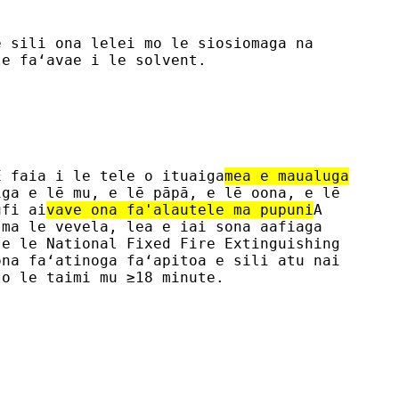
e sili ona lelei mo le siosiomaga na
le faʻavae i le solvent.
E faia i le tele o ituaiga
mea e maualuga
iga e lē mu, e lē pāpā, e lē oona, e lē
ufi ai
vave ona fa'alautele ma pupuni
A
 ma le vevela, lea e iai sona aafiaga
 e le National Fixed Fire Extinguishing
ona faʻatinoga faʻapitoa e sili atu nai
 o le taimi mu ≥18 minute.