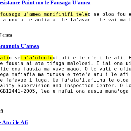
 Resistance Paint mo le Fausaga U'amea
fausaga u'amea manifinifi tele
o se oloa fou 
 atunuʻu. e aofia ai le faʻavae i le vai ma 
Alamanuia U'amea
afi
o se
fa'a'ofuofu
ufiufi e tete'e i le afi. 
e fausia ai ata tifaga malolosi. E iai ona u
fie ona fausia ma vave mago. O le vali e ufi
ega mafiafia ma tutusa e teteʻe atu i le afi
e faʻavae i luga. Ua faʻataʻitaʻiina le oloa
ality Supervision and Inspection Center. O l
GB12441-2005, lea e mafai ona ausia manaʻoga
 Atu i le Afi