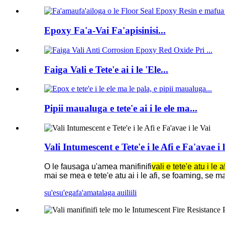
Epoxy Fa'a-Vai Fa'apisinisi...
Faiga Vali e Tete'e ai i le 'Ele...
Pipii maualuga e tete'e ai i le ele ma...
Vali Intumescent e Tete'e i le Afi e Fa'avae i 
O le fausaga u'amea manifinifi
vali e tete'e atu i le a
mai se mea e tete'e atu ai i le afi, se foaming, se 
su'esu'ega
fa'amatalaga auiliili