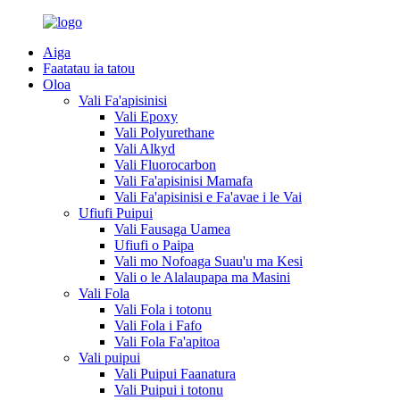
Aiga
Faatatau ia tatou
Oloa
Vali Fa'apisinisi
Vali Epoxy
Vali Polyurethane
Vali Alkyd
Vali Fluorocarbon
Vali Fa'apisinisi Mamafa
Vali Fa'apisinisi e Fa'avae i le Vai
Ufiufi Puipui
Vali Fausaga Uamea
Ufiufi o Paipa
Vali mo Nofoaga Suau'u ma Kesi
Vali o le Alalaupapa ma Masini
Vali Fola
Vali Fola i totonu
Vali Fola i Fafo
Vali Fola Fa'apitoa
Vali puipui
Vali Puipui Faanatura
Vali Puipui i totonu