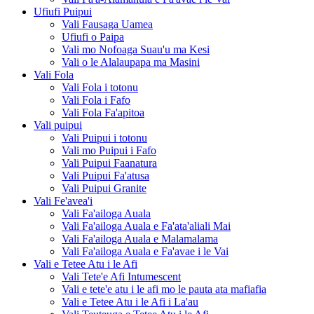
Ufiufi Puipui
Vali Fausaga Uamea
Ufiufi o Paipa
Vali mo Nofoaga Suau'u ma Kesi
Vali o le Alalaupapa ma Masini
Vali Fola
Vali Fola i totonu
Vali Fola i Fafo
Vali Fola Fa'apitoa
Vali puipui
Vali Puipui i totonu
Vali mo Puipui i Fafo
Vali Puipui Faanatura
Vali Puipui Fa'atusa
Vali Puipui Granite
Vali Fe'avea'i
Vali Fa'ailoga Auala
Vali Fa'ailoga Auala e Fa'ata'aliali Mai
Vali Fa'ailoga Auala e Malamalama
Vali Fa'ailoga Auala e Fa'avae i le Vai
Vali e Tetee Atu i le Afi
Vali Tete'e Afi Intumescent
Vali e tete'e atu i le afi mo le pauta ata mafiafia
Vali e Tetee Atu i le Afi i La'au