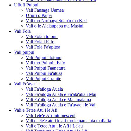
Ufiufi Puipui
Vali Fausaga Uamea
Ufiufi o Paipa
Vali mo Nofoaga Suau'u ma Kesi
Vali o le Alalaupapa ma Masini
Vali Fola
Vali Fola i totonu
Vali Fola i Fafo
Vali Fola Fa'apitoa
Vali puipui
Vali Puipui i totonu
Vali mo Puipui i Fafo
Vali Puipui Faanatura
Vali Puipui Fa'atusa
Vali Puipui Granite
Vali Fe'avea'i
Vali Fa'ailoga Auala
Vali Fa'ailoga Auala e Fa'ata'aliali Mai
Vali Fa'ailoga Auala e Malamalama
Vali Fa'ailoga Auala e Fa'avae i le Vai
Vali e Tetee Atu i le Afi
Vali Tete'e Afi Intumescent
Vali e tete'e atu i le afi mo le pauta ata mafiafia
Vali e Tetee Atu i le Afi i La'au