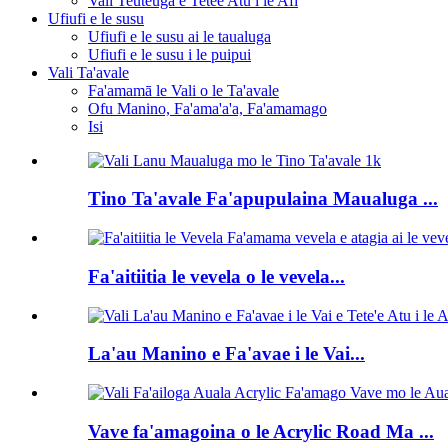
Vali Teuteuga e Tetee Atu i le Afi
Ufiufi e le susu
Ufiufi e le susu ai le taualuga
Ufiufi e le susu i le puipui
Vali Ta'avale
Fa'amamā le Vali o le Ta'avale
Ofu Manino, Fa'ama'a'a, Fa'amamago
Isi
Tino Ta'avale Fa'apupulaina Maualuga ...
Fa'aitiitia le vevela o le vevela...
La'au Manino e Fa'avae i le Vai...
Vave fa'amagoina o le Acrylic Road Ma ...