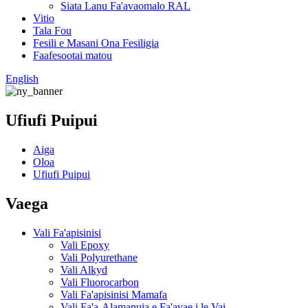
Siata Lanu Fa'avaomalo RAL
Vitio
Tala Fou
Fesili e Masani Ona Fesiligia
Faafesootai matou
English
Ufiufi Puipui
Aiga
Oloa
Ufiufi Puipui
Vaega
Vali Fa'apisinisi
Vali Epoxy
Vali Polyurethane
Vali Alkyd
Vali Fluorocarbon
Vali Fa'apisinisi Mamafa
Vali Fa'a-Alamanuia e Fa'avae i le Vai