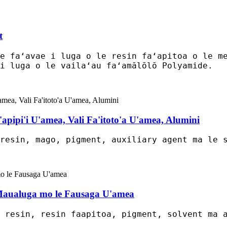
t
e faʻavae i luga o le resin faʻapitoa o le m
i luga o le vailaʻau faʻamālōlō Polyamide.
Fa'apipi'i U'amea, Vali Fa'itoto'a U'amea, Alumini
resin, mago, pigment, auxiliary agent ma le 
 Maualuga mo le Fausaga U'amea
 resin, resin faapitoa, pigment, solvent ma 