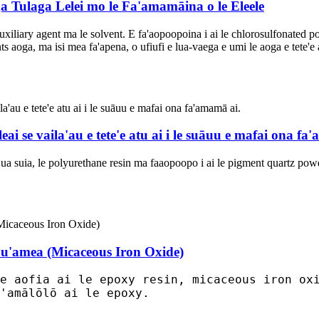
a Tulaga Lelei mo le Fa'amamāina o le Eleele
 auxiliary agent ma le solvent. E fa'aopoopoina i ai le chlorosulfonated p
aoga, ma isi mea fa'apena, o ufiufi e lua-vaega e umi le aoga e tete'e ai i
e leai se vaila'au e tete'e atu ai i le suāuu e mafai ona f
in ua suia, le polyurethane resin ma faaopoopo i ai le pigment quartz po
 le u'amea (Micaceous Iron Oxide)
e aofia ai le epoxy resin, micaceous iron ox
'amālōlō ai le epoxy.