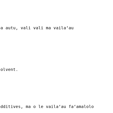
ea autu, vali vali ma vailaʻau
solvent.
additives, ma o le vailaʻau faʻamalolo