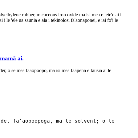
olyethylene rubber, micaceous iron oxide ma isi mea e tete'e ai i
 le 'ele ua saunia e ala i tekinolosi fa'aonaponei, e iai fo'i le
a'amamā ai.
wder, o se mea faaopoopo, ma isi mea faapena e fausia ai le
ide, fa'aopoopoga, ma le solvent; o le