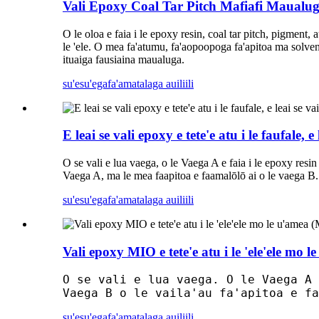
Vali Epoxy Coal Tar Pitch Mafiafi Maualug
O le oloa e faia i le epoxy resin, coal tar pitch, pigment,
le 'ele. O mea fa'atumu, fa'aopoopoga fa'apitoa ma solvents 
ituaiga fausiaina maualuga.
su'esu'ega
fa'amatalaga auiliili
E leai se vali epoxy e tete'e atu i le faufale, 
O se vali e lua vaega, o le Vaega A e faia i le epoxy res
Vaega A, ma le mea faapitoa e faamalōlō ai o le vaega B.
su'esu'ega
fa'amatalaga auiliili
Vali epoxy MIO e tete'e atu i le 'ele'ele mo
O se vali e lua vaega. O le Vaega A 
Vaega B o le vaila'au fa'apitoa e fa
su'esu'ega
fa'amatalaga auiliili