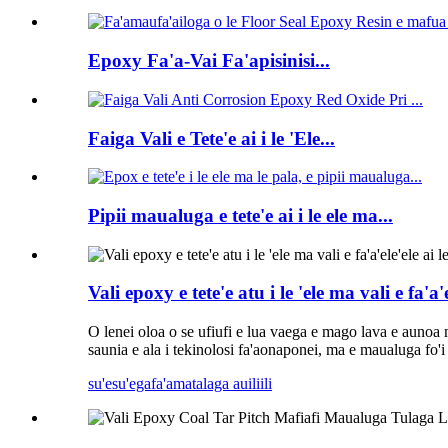
Epoxy Fa'a-Vai Fa'apisinisi...
Faiga Vali e Tete'e ai i le 'Ele...
Pipii maualuga e tete'e ai i le ele ma...
Vali epoxy e tete'e atu i le 'ele ma vali e fa'a'el
O lenei oloa o se ufiufi e lua vaega e mago lava e aunoa m
saunia e ala i tekinolosi fa'aonaponei, ma e maualuga fo'i l
su'esu'ega
fa'amatalaga auiliili