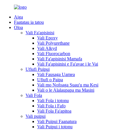
Aiga
Faatatau ia tatou
Oloa
Vali Fa'apisinisi
Vali Epoxy
Vali Polyurethane
Vali Alkyd
Vali Fluorocarbon
Vali Fa'apisinisi Mamafa
Vali Fa'apisinisi e Fa'avae i le Vai
Ufiufi Puipui
Vali Fausaga Uamea
Ufiufi o Paipa
Vali mo Nofoaga Suau'u ma Kesi
Vali o le Alalaupapa ma Masini
Vali Fola
Vali Fola i totonu
Vali Fola i Fafo
Vali Fola Fa'apitoa
Vali puipui
Vali Puipui Faanatura
Vali Puipui i totonu