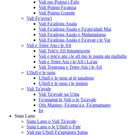
Vali mo Puipui i Fafo
Vali Puipui Fa'atusa
Vali Puipui Granite
Vali Fe'avea'i
Vali Fa'ailoga Auala
Vali Fa'ailoga Auala e Fa'ata'aliali Mai
Vali Fa'ailoga Auala e Malamalama
Vali Fa'ailoga Auala e Fa'avae i le Vai
Vali e Tetee Atu i le Afi
Vali Tete'e Afi Intumescent
Vali e tete'e atu i le afi mo le pauta ata mafiafia
Vali e Tetee Atu i le Afi i La'au
Vali Teuteuga e Tetee Atu i le Afi
Ufiufi e le susu
Ufiufi e le susu ai le taualuga
Ufiufi e le susu i le puipui
Vali Ta'avale
Vali Ta'avale ua Uma
Fa'amamā le Vali o le Ta'avale
Ofu Manino, Fa'ama'a'a, Fa'amamago
Isi
Siata Lanu
Siata Lanu o Vali Ta'avale
Siata Lanu o le Ufiufi o Fale
Vali ma Ufiufi Fa'apisinisi Saina