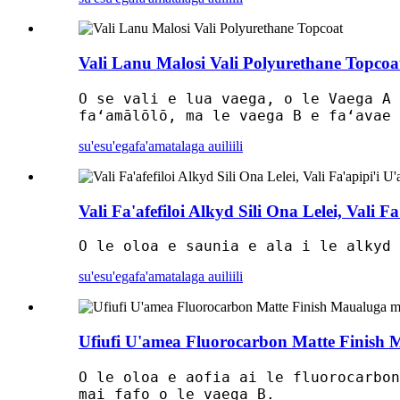
Vali Lanu Malosi Vali Polyurethane Topcoa
O se vali e lua vaega, o le Vaega A 
faʻamālōlō, ma le vaega B e faʻavae 
su'esu'ega
fa'amatalaga auiliili
Vali Fa'afefiloi Alkyd Sili Ona Lelei, Vali 
O le oloa e saunia e ala i le alkyd 
su'esu'ega
fa'amatalaga auiliili
Ufiufi U'amea Fluorocarbon Matte Finish
O le oloa e aofia ai le fluorocarbon
mai fafo o le vaega B.