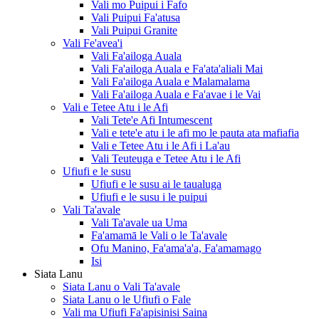
Vali mo Puipui i Fafo
Vali Puipui Fa'atusa
Vali Puipui Granite
Vali Fe'avea'i
Vali Fa'ailoga Auala
Vali Fa'ailoga Auala e Fa'ata'aliali Mai
Vali Fa'ailoga Auala e Malamalama
Vali Fa'ailoga Auala e Fa'avae i le Vai
Vali e Tetee Atu i le Afi
Vali Tete'e Afi Intumescent
Vali e tete'e atu i le afi mo le pauta ata mafiafia
Vali e Tetee Atu i le Afi i La'au
Vali Teuteuga e Tetee Atu i le Afi
Ufiufi e le susu
Ufiufi e le susu ai le taualuga
Ufiufi e le susu i le puipui
Vali Ta'avale
Vali Ta'avale ua Uma
Fa'amamā le Vali o le Ta'avale
Ofu Manino, Fa'ama'a'a, Fa'amamago
Isi
Siata Lanu
Siata Lanu o Vali Ta'avale
Siata Lanu o le Ufiufi o Fale
Vali ma Ufiufi Fa'apisinisi Saina