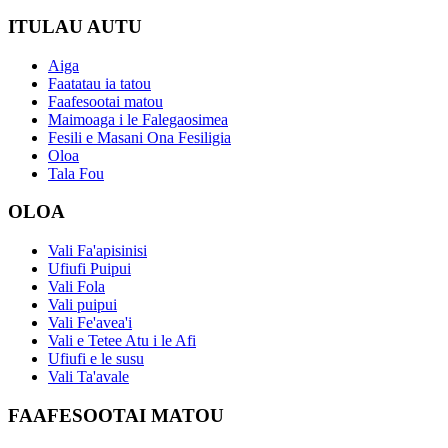
ITULAU AUTU
Aiga
Faatatau ia tatou
Faafesootai matou
Maimoaga i le Falegaosimea
Fesili e Masani Ona Fesiligia
Oloa
Tala Fou
OLOA
Vali Fa'apisinisi
Ufiufi Puipui
Vali Fola
Vali puipui
Vali Fe'avea'i
Vali e Tetee Atu i le Afi
Ufiufi e le susu
Vali Ta'avale
FAAFESOOTAI MATOU