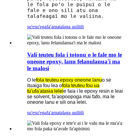
le fola poʻo le puipui o le
fale e ono sili atu ona
talafeagai mo le valiina.
su'esu'ega
fa'amatalaga auiliili
Vali teuteu fola i totonu o le fale mo le
oneone epoxy, lanu felanulanua'i ma
le malosi
O le
fola teuteu epoxy oneone lanu
o se
ituaiga fou lea o
fola teuteu fou ua
tu'ufa'atasia lelei
e faia i le epoxy resin e leai
se solvent, fa'aopoopoga mai fafo, ma le
oneone lanu e sili ona lelei.
su'esu'ega
fa'amatalaga auiliili