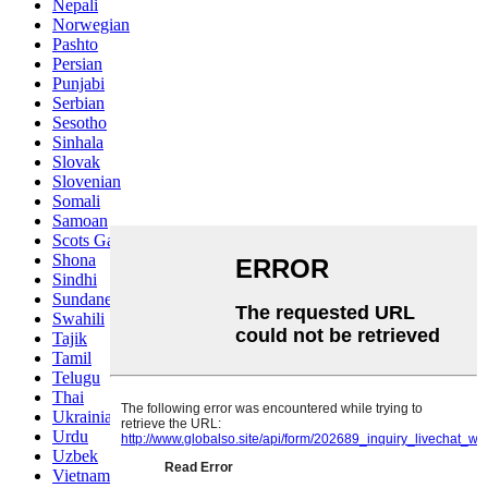
Nepali
Norwegian
Pashto
Persian
Punjabi
Serbian
Sesotho
Sinhala
Slovak
Slovenian
Somali
Samoan
Scots Gaelic
Shona
Sindhi
Sundanese
Swahili
Tajik
Tamil
Telugu
Thai
Ukrainian
Urdu
Uzbek
Vietnamese