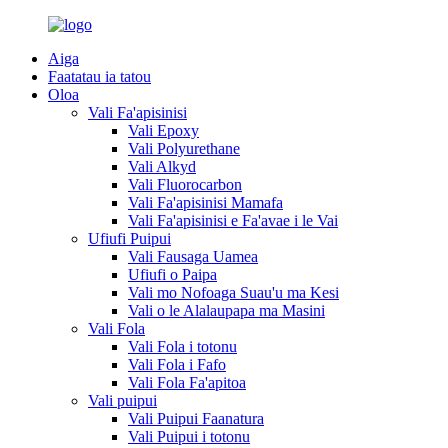
Aiga
Faatatau ia tatou
Oloa
Vali Fa'apisinisi
Vali Epoxy
Vali Polyurethane
Vali Alkyd
Vali Fluorocarbon
Vali Fa'apisinisi Mamafa
Vali Fa'apisinisi e Fa'avae i le Vai
Ufiufi Puipui
Vali Fausaga Uamea
Ufiufi o Paipa
Vali mo Nofoaga Suau'u ma Kesi
Vali o le Alalaupapa ma Masini
Vali Fola
Vali Fola i totonu
Vali Fola i Fafo
Vali Fola Fa'apitoa
Vali puipui
Vali Puipui Faanatura
Vali Puipui i totonu