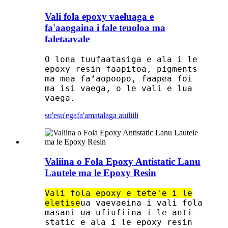
Vali fola epoxy vaeluaga e
fa'aaogaina i fale teuoloa ma
faletaavale
O lona tuufaatasiga e ala i le
epoxy resin faapitoa, pigments
ma mea faʻaopoopo, faapea foi
ma isi vaega, o le vali e lua
vaega.
su'esu'ega
fa'amatalaga auiliili
Valiina o Fola Epoxy Antistatic Lanu
Lautele ma le Epoxy Resin
Vali fola epoxy e tete'e i le
eletise
ua vaevaeina i vali fola
masani ua ufiufiina i le anti-
static e ala i le epoxy resin