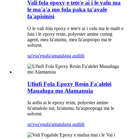
Vali fola epoxy e tete'e ai i le valu ma
le ma'a'a mo fola paka ta'avale
fa'apisinisi
O le vali fola epoxy e tete'e ai i valu ma le malō e
faia i le epoxy resin, polyester amine curing
agent, mea fa'atumu, mea fa'aopoopo ma le
solvent.
su'esu'ega
fa'amatalaga auiliili
Ufiufi Fola Epoxy Resin Fa'alelei
Maualuga mo Alamanuia
Ia aofia ai le epoxy resin, polyester amine
fa'amalolo sui, fa'atumu, fa'aopoopoga ma le
solvent.
su'esu'ega
fa'amatalaga auiliili