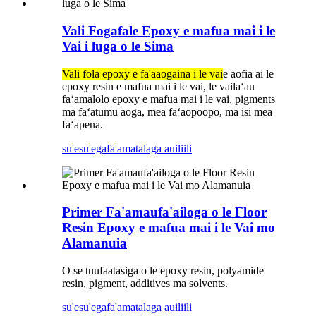
Vali Fogafale Epoxy e mafua mai i le
Vai i luga o le Sima
Vali fola epoxy e fa'aaogaina i le vai
e aofia ai le
epoxy resin e mafua mai i le vai, le vailaʻau
faʻamalolo epoxy e mafua mai i le vai, pigments
ma faʻatumu aoga, mea faʻaopoopo, ma isi mea
faʻapena.
su'esu'ega
fa'amatalaga auiliili
Primer Fa'amaufa'ailoga o le Floor
Resin Epoxy e mafua mai i le Vai mo
Alamanuia
O se tuufaatasiga o le epoxy resin, polyamide
resin, pigment, additives ma solvents.
su'esu'ega
fa'amatalaga auiliili