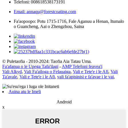
Telefoni: 008618538173191
Email: annaqu@forestcoating.com
Fa'aopoopo: Potu 1715-1716, Fale Aganuu a Henan, Itumalo
o Guancheng, Aai o Zhengzhou, Saina
© Puletaofia - 2010-2024: Taofia Aia Tatau Uma.
Fa'afanua o le Upega Tafa'ilagi
-
AMP Telefoni feavea'i
Vali Alkyd
,
Vali Fa'ailoga o Felauaiga
,
Vali e Tete'e i le Afi
,
Vali
Ta'avale
,
Vali e Tete'e i le Afi
,
vali fa'apisinisi e fa'avae i le vai
,
Auina atu le Imeli
Android
x