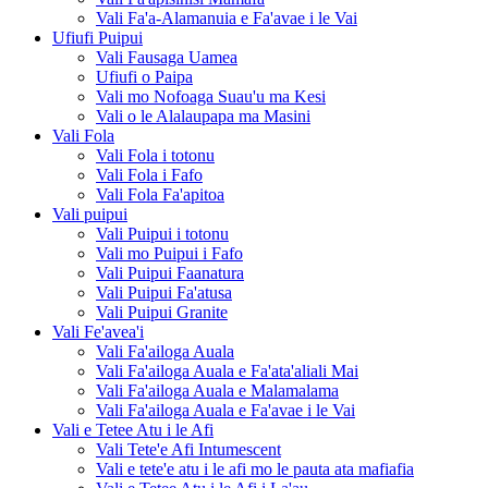
Vali Fa'a-Alamanuia e Fa'avae i le Vai
Ufiufi Puipui
Vali Fausaga Uamea
Ufiufi o Paipa
Vali mo Nofoaga Suau'u ma Kesi
Vali o le Alalaupapa ma Masini
Vali Fola
Vali Fola i totonu
Vali Fola i Fafo
Vali Fola Fa'apitoa
Vali puipui
Vali Puipui i totonu
Vali mo Puipui i Fafo
Vali Puipui Faanatura
Vali Puipui Fa'atusa
Vali Puipui Granite
Vali Fe'avea'i
Vali Fa'ailoga Auala
Vali Fa'ailoga Auala e Fa'ata'aliali Mai
Vali Fa'ailoga Auala e Malamalama
Vali Fa'ailoga Auala e Fa'avae i le Vai
Vali e Tetee Atu i le Afi
Vali Tete'e Afi Intumescent
Vali e tete'e atu i le afi mo le pauta ata mafiafia