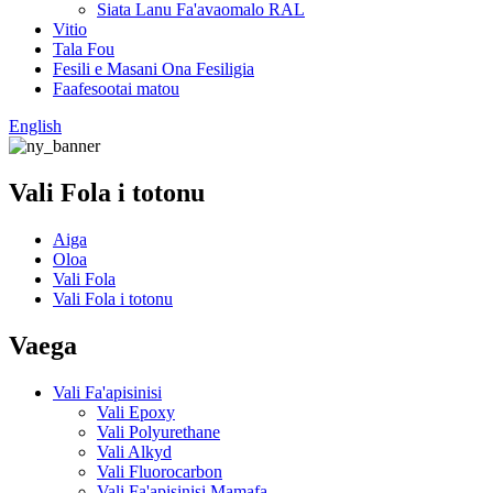
Siata Lanu Fa'avaomalo RAL
Vitio
Tala Fou
Fesili e Masani Ona Fesiligia
Faafesootai matou
English
Vali Fola i totonu
Aiga
Oloa
Vali Fola
Vali Fola i totonu
Vaega
Vali Fa'apisinisi
Vali Epoxy
Vali Polyurethane
Vali Alkyd
Vali Fluorocarbon
Vali Fa'apisinisi Mamafa