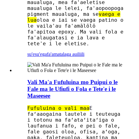
maualuga, mea fa'aeletise
maualuga le lelei, fa'aopoopoga
pigment maualuga, ma se
vaega e
lua
oloa e iai se vaega patino o
le vaila'au fa'amālōlō
fa'apitoa epoxy. Ma vali fola e
fa'alaugatasi e ia lava e
tete'e i le eletise.
su'esu'ega
fa'amatalaga auiliili
Vali Ma'a Fufuluina mo Puipui o le
Fale ma le Ufiufi o Fola e Tete'e i le
Maseesee
Fufuluina o vali maa
E
faʻaaogaina lautele i teuteuga
i totonu ma faʻataʻitaʻiga o
laufanua i fafo, e pei o fale,
fale gaosi oloa, ofisa, aʻoga,
paka, faleteuoloa, kantina ma