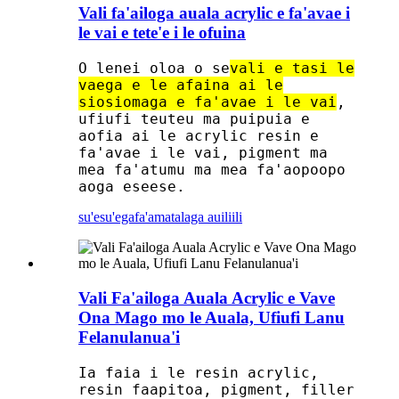
Vali fa'ailoga auala acrylic e fa'avae i
le vai e tete'e i le ofuina
O lenei oloa o se
vali e tasi le
vaega e le afaina ai le
siosiomaga e fa'avae i le vai
,
ufiufi teuteu ma puipuia e
aofia ai le acrylic resin e
fa'avae i le vai, pigment ma
mea fa'atumu ma mea fa'aopoopo
aoga eseese.
su'esu'ega
fa'amatalaga auiliili
Vali Fa'ailoga Auala Acrylic e Vave
Ona Mago mo le Auala, Ufiufi Lanu
Felanulanua'i
Ia faia i le resin acrylic,
resin faapitoa, pigment, filler