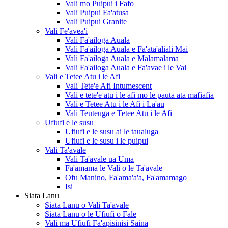
Vali mo Puipui i Fafo
Vali Puipui Fa'atusa
Vali Puipui Granite
Vali Fe'avea'i
Vali Fa'ailoga Auala
Vali Fa'ailoga Auala e Fa'ata'aliali Mai
Vali Fa'ailoga Auala e Malamalama
Vali Fa'ailoga Auala e Fa'avae i le Vai
Vali e Tetee Atu i le Afi
Vali Tete'e Afi Intumescent
Vali e tete'e atu i le afi mo le pauta ata mafiafia
Vali e Tetee Atu i le Afi i La'au
Vali Teuteuga e Tetee Atu i le Afi
Ufiufi e le susu
Ufiufi e le susu ai le taualuga
Ufiufi e le susu i le puipui
Vali Ta'avale
Vali Ta'avale ua Uma
Fa'amamā le Vali o le Ta'avale
Ofu Manino, Fa'ama'a'a, Fa'amamago
Isi
Siata Lanu
Siata Lanu o Vali Ta'avale
Siata Lanu o le Ufiufi o Fale
Vali ma Ufiufi Fa'apisinisi Saina