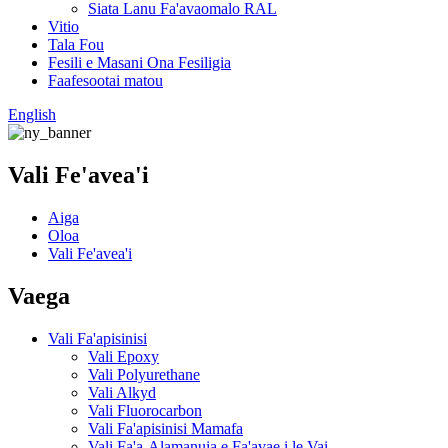
Siata Lanu Fa'avaomalo RAL
Vitio
Tala Fou
Fesili e Masani Ona Fesiligia
Faafesootai matou
English
Vali Fe'avea'i
Aiga
Oloa
Vali Fe'avea'i
Vaega
Vali Fa'apisinisi
Vali Epoxy
Vali Polyurethane
Vali Alkyd
Vali Fluorocarbon
Vali Fa'apisinisi Mamafa
Vali Fa'a-Alamanuia e Fa'avae i le Vai