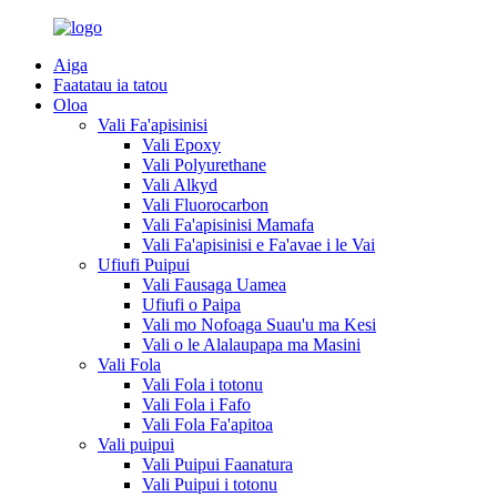
Aiga
Faatatau ia tatou
Oloa
Vali Fa'apisinisi
Vali Epoxy
Vali Polyurethane
Vali Alkyd
Vali Fluorocarbon
Vali Fa'apisinisi Mamafa
Vali Fa'apisinisi e Fa'avae i le Vai
Ufiufi Puipui
Vali Fausaga Uamea
Ufiufi o Paipa
Vali mo Nofoaga Suau'u ma Kesi
Vali o le Alalaupapa ma Masini
Vali Fola
Vali Fola i totonu
Vali Fola i Fafo
Vali Fola Fa'apitoa
Vali puipui
Vali Puipui Faanatura
Vali Puipui i totonu