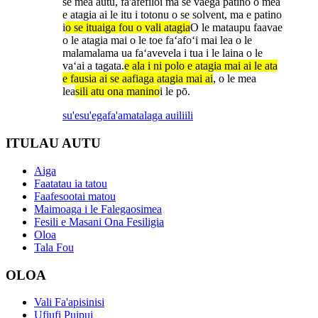
se mea autu, fa'afefiloi ma se vaega patino o mea
e atagia ai le itu i totonu o se solvent, ma e patino
i
o se ituaiga fou o vali atagia
O le mataupu faavae
o le atagia mai o le toe faʻafoʻi mai lea o le
malamalama ua faʻavevela i tua i le laina o le
vaʻai a tagata.
e ala i ni polo e atagia mai ai le ata
e fausia ai se aafiaga atagia mai ai
, o le mea
lea
sili atu ona manino
i le pō.
su'esu'ega
fa'amatalaga auiliili
ITULAU AUTU
Aiga
Faatatau ia tatou
Faafesootai matou
Maimoaga i le Falegaosimea
Fesili e Masani Ona Fesiligia
Oloa
Tala Fou
OLOA
Vali Fa'apisinisi
Ufiufi Puipui