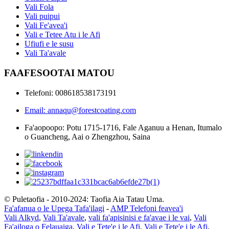
Vali Fola
Vali puipui
Vali Fe'avea'i
Vali e Tetee Atu i le Afi
Ufiufi e le susu
Vali Ta'avale
FAAFESOOTAI MATOU
Telefoni: 008618538173191
Email: annaqu@forestcoating.com
Fa'aopoopo: Potu 1715-1716, Fale Aganuu a Henan, Itumalo
o Guancheng, Aai o Zhengzhou, Saina
© Puletaofia - 2010-2024: Taofia Aia Tatau Uma.
Fa'afanua o le Upega Tafa'ilagi
-
AMP Telefoni feavea'i
Vali Alkyd
,
Vali Ta'avale
,
vali fa'apisinisi e fa'avae i le vai
,
Vali
Fa'ailoga o Felauaiga
,
Vali e Tete'e i le Afi
,
Vali e Tete'e i le Afi
,