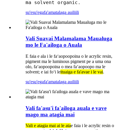
ma solvent organic.
su'esu'ega
fa'amatalaga auiliili
Vali Suavai Malamalama Maualuga
mo le Fa'ailoga o Auala
E faia e ala i le faʻaopoopoina o le acrylic resin,
pigment ma le luminous pigment pe a uma ona
olo, faʻaopoopoina o mea faʻaopoopo ma le
solvent; e iai foʻi le
ituaiga e fa'avae i le vai
.
su'esu'ega
fa'amatalaga auiliili
Vali fa'asu'i fa'ailoga auala e vave
mago ma atagia mai
Vali e atagia mai ai le ata
e faia i le acrylic resin o