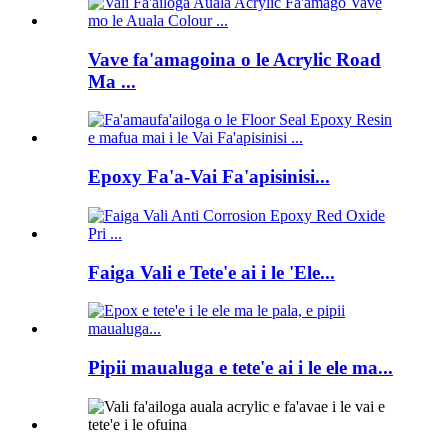
Vave fa'amagoina o le Acrylic Road
Ma ...
Epoxy Fa'a-Vai Fa'apisinisi...
Faiga Vali e Tete'e ai i le 'Ele...
Pipii maualuga e tete'e ai i le ele ma...