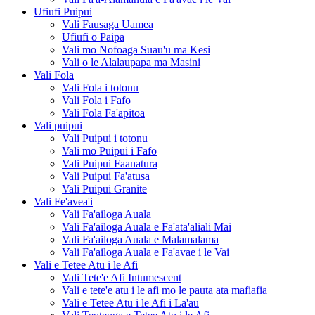
Ufiufi Puipui
Vali Fausaga Uamea
Ufiufi o Paipa
Vali mo Nofoaga Suau'u ma Kesi
Vali o le Alalaupapa ma Masini
Vali Fola
Vali Fola i totonu
Vali Fola i Fafo
Vali Fola Fa'apitoa
Vali puipui
Vali Puipui i totonu
Vali mo Puipui i Fafo
Vali Puipui Faanatura
Vali Puipui Fa'atusa
Vali Puipui Granite
Vali Fe'avea'i
Vali Fa'ailoga Auala
Vali Fa'ailoga Auala e Fa'ata'aliali Mai
Vali Fa'ailoga Auala e Malamalama
Vali Fa'ailoga Auala e Fa'avae i le Vai
Vali e Tetee Atu i le Afi
Vali Tete'e Afi Intumescent
Vali e tete'e atu i le afi mo le pauta ata mafiafia
Vali e Tetee Atu i le Afi i La'au