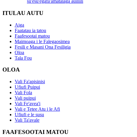
su'esu'ega
fa'amatalaga auiliili
ITULAU AUTU
Aiga
Faatatau ia tatou
Faafesootai matou
Maimoaga i le Falegaosimea
Fesili e Masani Ona Fesiligia
Oloa
Tala Fou
OLOA
Vali Fa'apisinisi
Ufiufi Puipui
Vali Fola
Vali puipui
Vali Fe'avea'i
Vali e Tetee Atu i le Afi
Ufiufi e le susu
Vali Ta'avale
FAAFESOOTAI MATOU