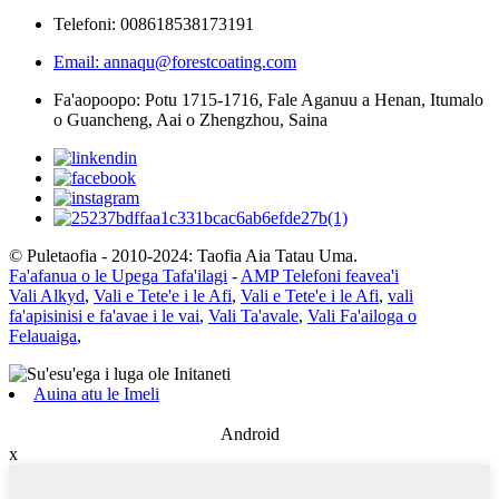
Telefoni: 008618538173191
Email: annaqu@forestcoating.com
Fa'aopoopo: Potu 1715-1716, Fale Aganuu a Henan, Itumalo
o Guancheng, Aai o Zhengzhou, Saina
© Puletaofia - 2010-2024: Taofia Aia Tatau Uma.
Fa'afanua o le Upega Tafa'ilagi
-
AMP Telefoni feavea'i
Vali Alkyd
,
Vali e Tete'e i le Afi
,
Vali e Tete'e i le Afi
,
vali
fa'apisinisi e fa'avae i le vai
,
Vali Ta'avale
,
Vali Fa'ailoga o
Felauaiga
,
Auina atu le Imeli
Android
x