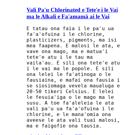
Vali Pa'u Chlorinated e Tete'e i le Vai
ma le Alkali e Fa'amamā ai le Vai
E tatau ona faia i le pa'u ua
fa'a'ofuina i le chlorine,
plasticizers, pigments, ma isi
mea faapena. E malosi le ata, e
vave ona mago, ma e matua'i
tete'e atu i le tau ma
vaila'au. E sili ona tete'e atu
i le vai ma le popole. E sili
ona lelei le fa'atinoga o le
fausiaina, e mafai ona fausia i
se siosiomaga vevela maualuga e
20-50 tikeri Celsius. E lelei
le fesuia'iga o le mago ma le
susu. A toe fa'aleleia le ata
vali pa'u ua fa'a'ofuina i le
chlorine, e le mana'omia ona
aveese le ata vali tuai malosi,
ma e faigofie ona tausia.