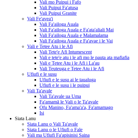
Vali mo Puipui i Fafo
Vali Puipui Fa'atusa
Vali Puipui Granite
Vali Fe'avea'i
Vali Fa'ailoga Auala
Vali Fa'ailoga Auala e Fa'ata'aliali Mai
Vali Fa'ailoga Auala e Malamalama
Vali Fa'ailoga Auala e Fa'avae i le Vai
Vali e Tetee Atu i le Afi
Vali Tete'e Afi Intumescent
Vali e tete'e atu i le afi mo le pauta ata mafiafia
Vali e Tetee Atu i le Afi i La'au
Vali Teuteuga e Tetee Atu i le Afi
Ufiufi e le susu
Ufiufi e le susu ai le taualuga
Ufiufi e le susu i le puipui
Vali Ta'avale
Vali Ta'avale ua Uma
Fa'amamā le Vali o le Ta'avale
Ofu Manino, Fa'ama'a'a, Fa'amamago
Isi
Siata Lanu
Siata Lanu o Vali Ta'avale
Siata Lanu o le Ufiufi o Fale
Vali ma Ufiufi Fa'apisinisi Saina