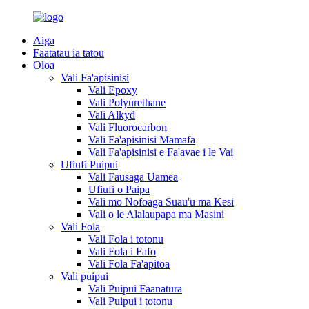
Aiga
Faatatau ia tatou
Oloa
Vali Fa'apisinisi
Vali Epoxy
Vali Polyurethane
Vali Alkyd
Vali Fluorocarbon
Vali Fa'apisinisi Mamafa
Vali Fa'apisinisi e Fa'avae i le Vai
Ufiufi Puipui
Vali Fausaga Uamea
Ufiufi o Paipa
Vali mo Nofoaga Suau'u ma Kesi
Vali o le Alalaupapa ma Masini
Vali Fola
Vali Fola i totonu
Vali Fola i Fafo
Vali Fola Fa'apitoa
Vali puipui
Vali Puipui Faanatura
Vali Puipui i totonu