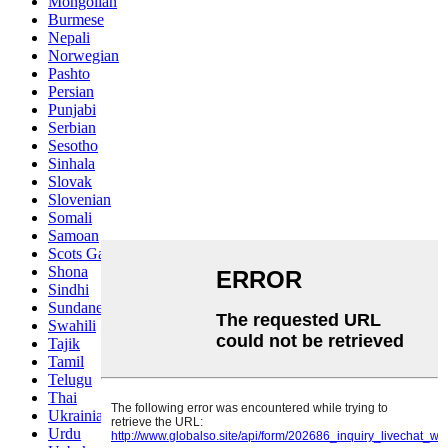
Mongolian
Burmese
Nepali
Norwegian
Pashto
Persian
Punjabi
Serbian
Sesotho
Sinhala
Slovak
Slovenian
Somali
Samoan
Scots Gaelic
Shona
Sindhi
Sundanese
Swahili
Tajik
Tamil
Telugu
Thai
Ukrainian
Urdu