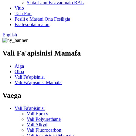
Siata Lanu Fa'avaomalo RAL
Vitio
Tala Fou
Fesili e Masani Ona Fesiligia
Faafesootai matou
English
Vali Fa'apisinisi Mamafa
Aiga
Oloa
Vali Fa'apisinisi
Vali Fa'apisinisi Mamafa
Vaega
Vali Fa'apisinisi
Vali Epoxy
Vali Polyurethane
Vali Alkyd
Vali Fluorocarbon
Vali Fa'apisinisi Mamafa