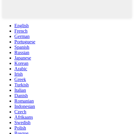
English
French
German
Portuguese
Spanish
Russian
Japanese
Korean
Arabic
Irish
Greek
Turkish
Italian
Danish
Romanian
Indonesian
Czech
Afrikaans
Swedish
Polish
Basque