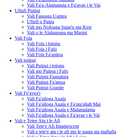
Vali Fa'a-Alamanuia e Fa'avae i le Vai
Ufiufi Puipui
Vali Fausaga Uamea
Ufiufi o Paipa
Vali mo Nofoaga Suau'u ma Kesi
Vali o le Alalaupapa ma Masini
Vali Fola
Vali Fola i totonu
Vali Fola i Fafo
Vali Fola Fa'apitoa
Vali puipui
Vali Puipui i totonu
Vali mo Puipui i Fafo
Vali Puipui Faanatura
Vali Puipui Fa'atusa
Vali Puipui Granite
Vali Fe'avea'i
Vali Fa'ailoga Auala
Vali Fa'ailoga Auala e Fa'ata'aliali Mai
Vali Fa'ailoga Auala e Malamalama
Vali Fa'ailoga Auala e Fa'avae i le Vai
Vali e Tetee Atu i le Afi
Vali Tete'e Afi Intumescent
Vali e tete'e atu i le afi mo le pauta ata mafiafia