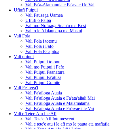
Vali Fa'a-Alamanuia e Fa'avae i le Vai
Ufiufi Puipui
Vali Fausaga Uamea
Ufiufi o Paipa
Vali mo Nofoaga Suau'u ma Kesi
Vali o le Alalaupapa ma Masini
Vali Fola
Vali Fola i totonu
Vali Fola i Fafo
Vali Fola Fa'apitoa
Vali puipui
Vali Puipui i totonu
Vali mo Puipui i Fafo
Vali Puipui Faanatura
Vali Puipui Fa'atusa
Vali Puipui Granite
Vali Fe'avea'i
Vali Fa'ailoga Auala
Vali Fa'ailoga Auala e Fa'ata'aliali Mai
Vali Fa'ailoga Auala e Malamalama
Vali Fa'ailoga Auala e Fa'avae i le Vai
Vali e Tetee Atu i le Afi
Vali Tete'e Afi Intumescent
Vali e tete'e atu i le afi mo le pauta ata mafiafia