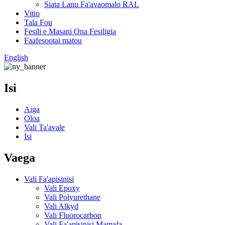
Siata Lanu Fa'avaomalo RAL
Vitio
Tala Fou
Fesili e Masani Ona Fesiligia
Faafesootai matou
English
Isi
Aiga
Oloa
Vali Ta'avale
Isi
Vaega
Vali Fa'apisinisi
Vali Epoxy
Vali Polyurethane
Vali Alkyd
Vali Fluorocarbon
Vali Fa'apisinisi Mamafa