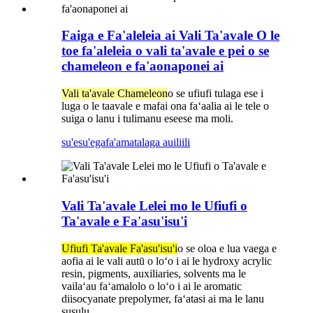
Faiga e Fa'aleleia ai Vali Ta'avale O le
toe fa'aleleia o vali ta'avale e pei o se
chameleon e fa'aonaponei ai
Vali ta'avale Chameleon
o se ufiufi tulaga ese i
luga o le taavale e mafai ona faʻaalia ai le tele o
suiga o lanu i tulimanu eseese ma moli.
su'esu'ega
fa'amatalaga auiliili
Vali Ta'avale Lelei mo le Ufiufi o
Ta'avale e Fa'asu'isu'i
Ufiufi Ta'avale Fa'asu'isu'i
o se oloa e lua vaega e
aofia ai le vali autū o loʻo i ai le hydroxy acrylic
resin, pigments, auxiliaries, solvents ma le
vailaʻau faʻamalolo o loʻo i ai le aromatic
diisocyanate prepolymer, faʻatasi ai ma le lanu
susulu.