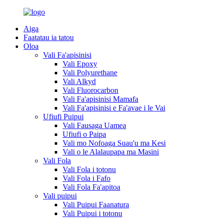
Aiga
Faatatau ia tatou
Oloa
Vali Fa'apisinisi
Vali Epoxy
Vali Polyurethane
Vali Alkyd
Vali Fluorocarbon
Vali Fa'apisinisi Mamafa
Vali Fa'apisinisi e Fa'avae i le Vai
Ufiufi Puipui
Vali Fausaga Uamea
Ufiufi o Paipa
Vali mo Nofoaga Suau'u ma Kesi
Vali o le Alalaupapa ma Masini
Vali Fola
Vali Fola i totonu
Vali Fola i Fafo
Vali Fola Fa'apitoa
Vali puipui
Vali Puipui Faanatura
Vali Puipui i totonu