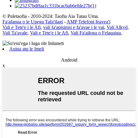
© Puletaofia - 2010-2024: Taofia Aia Tatau Uma.
Fa'afanua o le Upega Tafa'ilagi
-
AMP Telefoni feavea'i
Vali e Tete'e i le Afi
,
vali fa'apisinisi e fa'avae i le vai
,
Vali Alkyd
,
Vali Ta'avale
,
Vali e Tete'e i le Afi
,
Vali Fa'ailoga o Felauaiga
,
Auina atu le Imeli
Android
x