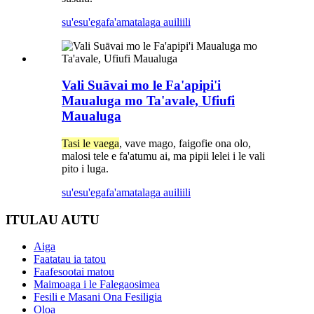
su'esu'ega
fa'amatalaga auiliili
Vali Suāvai mo le Fa'apipi'i
Maualuga mo Ta'avale, Ufiufi
Maualuga
Tasi le vaega
, vave mago, faigofie ona olo,
malosi tele e fa'atumu ai, ma pipii lelei i le vali
pito i luga.
su'esu'ega
fa'amatalaga auiliili
ITULAU AUTU
Aiga
Faatatau ia tatou
Faafesootai matou
Maimoaga i le Falegaosimea
Fesili e Masani Ona Fesiligia
Oloa