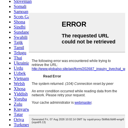
Slovenian
Somali
Samoan
Scots Gaelic
Shona
Sindhi
Sundanese
Swahili
Tajik
Tamil
Telugu
Thai
Ukrainian
Urdu
Uzbek
Vietnamese
Welsh
Xhosa
Yiddish
Yoruba
Zulu
Kinyarwanda
Tatar
Oriya
Turkmen