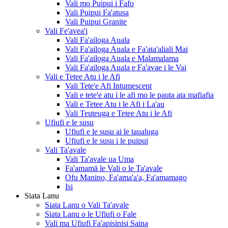
Vali mo Puipui i Fafo
Vali Puipui Fa'atusa
Vali Puipui Granite
Vali Fe'avea'i
Vali Fa'ailoga Auala
Vali Fa'ailoga Auala e Fa'ata'aliali Mai
Vali Fa'ailoga Auala e Malamalama
Vali Fa'ailoga Auala e Fa'avae i le Vai
Vali e Tetee Atu i le Afi
Vali Tete'e Afi Intumescent
Vali e tete'e atu i le afi mo le pauta ata mafiafia
Vali e Tetee Atu i le Afi i La'au
Vali Teuteuga e Tetee Atu i le Afi
Ufiufi e le susu
Ufiufi e le susu ai le taualuga
Ufiufi e le susu i le puipui
Vali Ta'avale
Vali Ta'avale ua Uma
Fa'amamā le Vali o le Ta'avale
Ofu Manino, Fa'ama'a'a, Fa'amamago
Isi
Siata Lanu
Siata Lanu o Vali Ta'avale
Siata Lanu o le Ufiufi o Fale
Vali ma Ufiufi Fa'apisinisi Saina