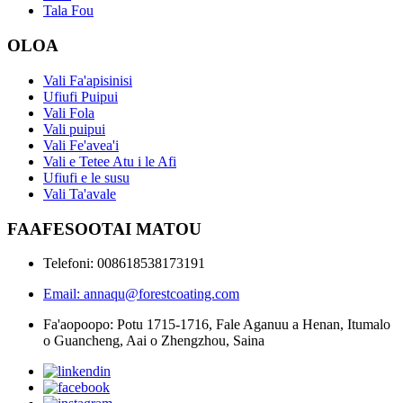
Tala Fou
OLOA
Vali Fa'apisinisi
Ufiufi Puipui
Vali Fola
Vali puipui
Vali Fe'avea'i
Vali e Tetee Atu i le Afi
Ufiufi e le susu
Vali Ta'avale
FAAFESOOTAI MATOU
Telefoni: 008618538173191
Email: annaqu@forestcoating.com
Fa'aopoopo: Potu 1715-1716, Fale Aganuu a Henan, Itumalo
o Guancheng, Aai o Zhengzhou, Saina